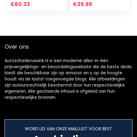
Inspectiecamera
met IP67
€
60.33
€
39.99
met 2600mAh
waterdichte
Batterij Semi-
camera,
rigide Snake…
rioolcamera met
2,4 inch…
Over ons
Autoschaderuesink.nl is een moderne alles-in-één
prijsvergelijkings- en beoordelingswebsite die de beste deals
biedt die beschikbaar zijn op amazon en u op de hoogte
houdt via de laatst toegevoegde blogs. Alle afbeeldingen
zijn auteursrechtelijk beschermd door hun respectievelijke
eigenaren. Alle geciteerde inhoud is afgeleid van hun
respectievelijke bronnen.
WORD LID VAN ONZE MAILLIJST VOOR BEST