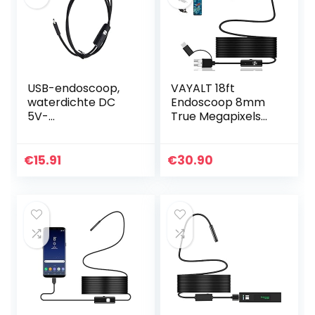
USB-endoscoop,
VAYALT 18ft
waterdichte DC
Endoscoop 8mm
5V-
True Megapixels
inspectiecamera’s
HD borescope
voor auto’s(3,5 m
Zoomable Neem
(11,5 ft))
foto Video
€
15.91
€
30.90
Inspectie Camera
met verlichting
USB…