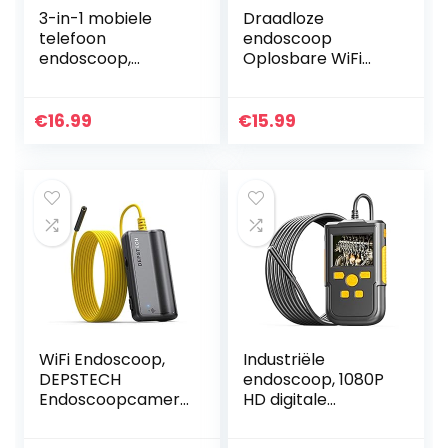
3-in-1 mobiele
Draadloze
telefoon
endoscoop
endoscoop,
Oplosbare WiFi
endoscoopcamer
Boroscoop 1200P
a met 2 m
HD Inspection
slang/kabel en led,
Camera met 8 led
€
16.99
€
15.99
megapixel
IP68 Waterproof
inspectiecamera,
Snake Pipe
IP67…
Camera met…
WiFi Endoscoop,
Industriële
DEPSTECH
endoscoop, 1080P
Endoscoopcamer
HD digitale
a 5.0 Megapixel
endoscoop
1944P HD
inspectiecamera