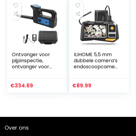
Ontvanger voor
ILIHOME 5,5 mm
pijpinspectie,
dubbele camera’s
ontvanger voor
endoscoopcamer
inspectiecamera’s
a, 4,5 inch IPS
Bespaar tijd 512 Hz
scherm, dubbele
100-240 V Hoge
camera, dual lens-
€
334.69
€
89.99
gevoeligheid voor…
endoscoop, 6 + 1…
Over ons