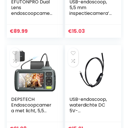
EFUTONPRO Dual
USB-endoscoop,
Lens
5,5 mm
endoscoopcamer
inspectiecamera’s
a, 10 m endoscoop,
voor auto’s(2 m
1080p HD
(6,6 ft))
inspectiecamera,
€
89.99
€
15.03
4,5 inch IPS-
scherm, IP67
waterdichte…
DEPSTECH
USB-endoscoop,
Endoscoopcamer
waterdichte DC
a met licht, 5,5
5V-
mm dual lens
inspectiecamera’s
inspectiecamera,
voor auto’s(3,5 m
1080p opname 4,3
(11,5 ft))