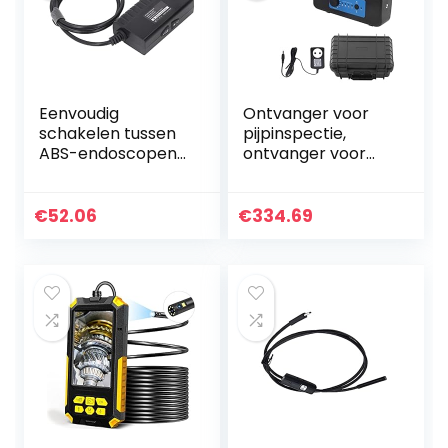
Eenvoudig
Ontvanger voor
schakelen tussen
pijpinspectie,
ABS-endoscopen
ontvanger voor
met een diameter
inspectiecamera’s
van 8 mm voor
Bespaar tijd 512 Hz
wifi-
100-240 V Hoge
€
52.06
€
334.69
inspectiecamera’s
gevoeligheid voor…
en autoreparatie…