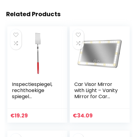
Related Products
Inspectiespiegel,
Car Visor Mirror
rechthoekige
with Light – Vanity
spiegel
Mirror for Car
Inspectietool
Visor – Buit-in
Handige opslag
Battery LED
Roestvrijstalen
Lighted Cosmetic
€
19.29
€
34.09
behuizing
Mirror for Car
Duurzaam
Visor…
draagbaar Brede…