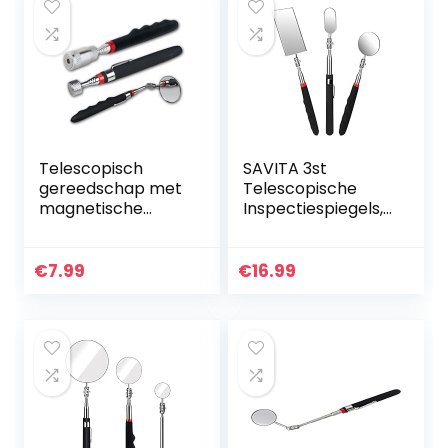
Telescopisch
SAVITA 3st
gereedschap met
Telescopische
magnetische
Inspectiespiegels,
spiegel LED-
Intrekbaar
verlichting spiegel
Inspectiespiegel
magnetische lifter
Set Observatietool
€
7.99
€
16.99
scharnierende
voor Het
spiegel met…
Inspecteren van…