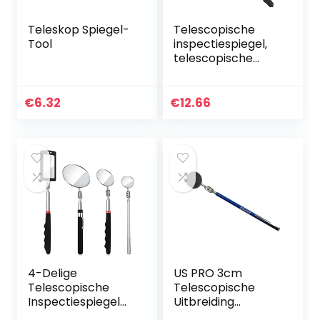
Teleskop Spiegel-
Telescopische
Tool
inspectiespiegel,
telescopische
spiegel
rechthoekige
uitschuifbare
€
6.32
€
12.66
inspectie wartel
verlengen
gereedschap…
4-Delige
US PRO 3cm
Telescopische
Telescopische
Inspectiespiegel
Uitbreiding
LED-Verlichte
Inspectie Spiegel