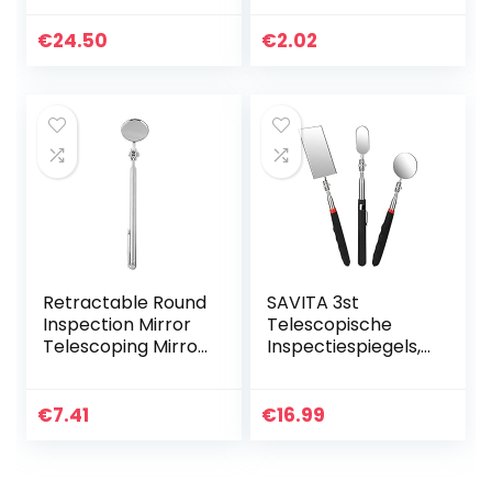
Flexibele
Rubber Grip
Inspectiespiegel
Grootte 180mm –
€
24.50
€
2.02
Rond + Vierkante
600mm 6735
Spiegelinspectieto
ol
Retractable Round
SAVITA 3st
Inspection Mirror
Telescopische
Telescoping Mirror
Inspectiespiegels,
Round Telescopic
Intrekbaar
Mirror Tool Hand
Inspectiespiegel
Tool with Handle
Set Observatietool
€
7.41
€
16.99
for Mechanics…
voor Het
Inspecteren van…