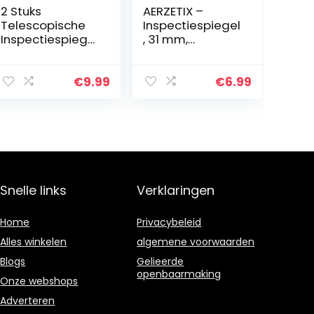
2 Stuks
AERZETIX –
Telescopische
Inspectiespiegel
Inspectiespiegel
, 31 mm,
, Ronde
telescopisch,
Inspectiespiegel
voor monteurs,
, Uitschuifbaar
auto, motorfiets
€
9.99
€
6.99
Telescoopspieg
elgereedschap,
50 mm…
Snelle links
Verklaringen
Home
Privacybeleid
Alles winkelen
algemene voorwaarden
Blogs
Gelieerde
openbaarmaking
Onze webshops
Adverteren