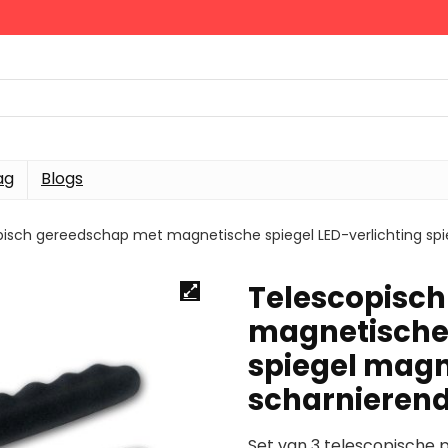
ag
Blogs
isch gereedschap met magnetische spiegel LED-verlichting spi
Telescopisc
magnetische 
spiegel magne
scharnierend
Set van 3 telescopische 