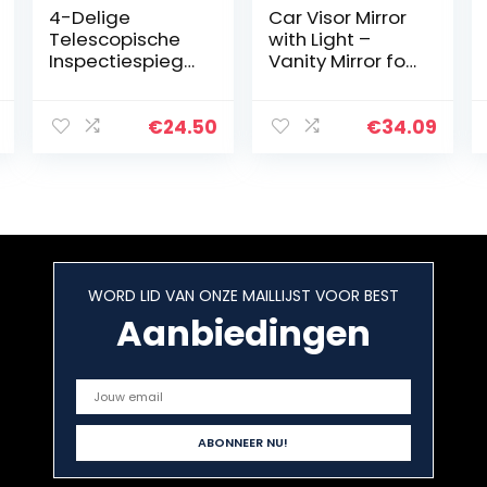
4-Delige
Car Visor Mirror
Telescopische
with Light –
Inspectiespiegel
Vanity Mirror for
LED-Verlichte
Car Visor – Buit-
Flexibele
in Battery LED
Inspectiespiegel
Lighted
€
24.50
€
34.09
Rond +
Cosmetic Mirror
Vierkante
for Car Visor…
Spiegelinspectie
tool
WORD LID VAN ONZE MAILLIJST VOOR BEST
Aanbiedingen