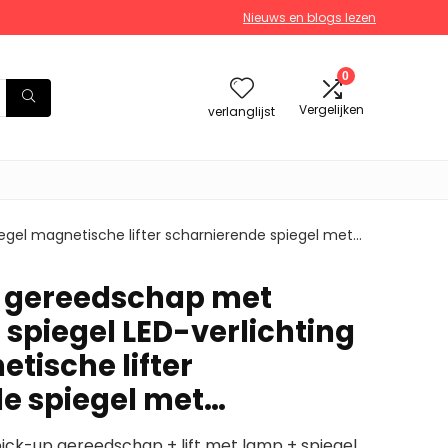
Nieuws en blogs lezen
0
Vergelijken
verlanglijst
egel magnetische lifter scharnierende spiegel met…
h gereedschap met
spiegel LED-verlichting
tische lifter
e spiegel met…
pick-up gereedschap + lift met lamp + spiegel