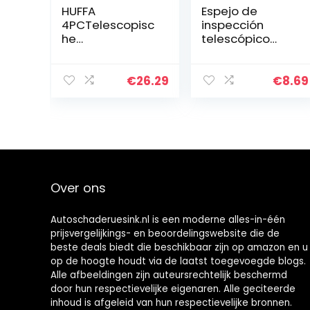
HUFFA
Espejo de
4PCTelescopisc
inspección
he
telescópico
Inspectiespiegel
universal para
,LED-Verlichte
automóviles
Flexibele
Espejo de
€
26.29
€
8.69
Telescopische
inspección
Spiegelinspectie
telescópico
tool voor Het
para recuperar
Controleren…
objetos…
Over ons
Autoschaderuesink.nl is een moderne alles-in-één
prijsvergelijkings- en beoordelingswebsite die de
beste deals biedt die beschikbaar zijn op amazon en u
op de hoogte houdt via de laatst toegevoegde blogs.
Alle afbeeldingen zijn auteursrechtelijk beschermd
door hun respectievelijke eigenaren. Alle geciteerde
inhoud is afgeleid van hun respectievelijke bronnen.