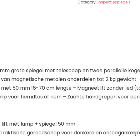
Category:
Inspectiespiegels
0 mm grote spiegel met telescoop en twee parallelle koge
n magnetische metalen onderdelen tot 2 kg gewicht – de l
l met 50 mm 16-70 cm lengte – Magneetlift zonder led (to
e clip voor hemdtas of riem – Zachte handgrepen voor een
 lift met lamp + spiegel 50 mm
e praktische gereedschap voor donkere en ontoegankelijk