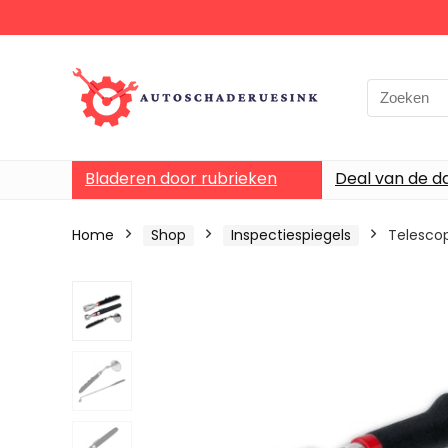
Bladeren door rubrieken
Deal van de d
Home
Shop
Inspectiespiegels
Telescop