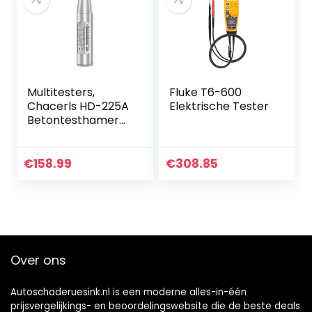
Multitesters,
Fluke T6-600
Chacerls HD-225A
Elektrische Tester
Betontesthamer
Resiliometer
Betonterugslagtes
ter Hamer
€
158.99
€
308.85
Over ons
Autoschaderuesink.nl is een moderne alles-in-één
prijsvergelijkings- en beoordelingswebsite die de beste deals