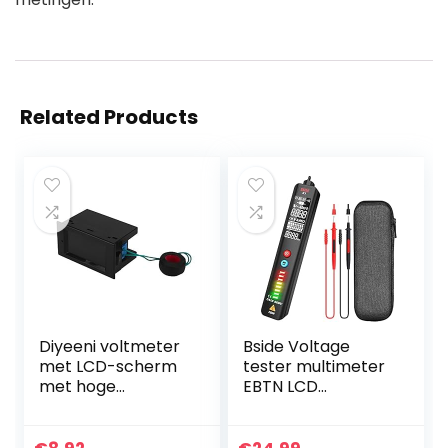
Related Products
Diyeeni voltmeter
Bside Voltage
met LCD-scherm
tester multimeter
met hoge
EBTN LCD
resolutie,
contactloze
multifunctionele
wisselspanningsde
180-graden-
tector met