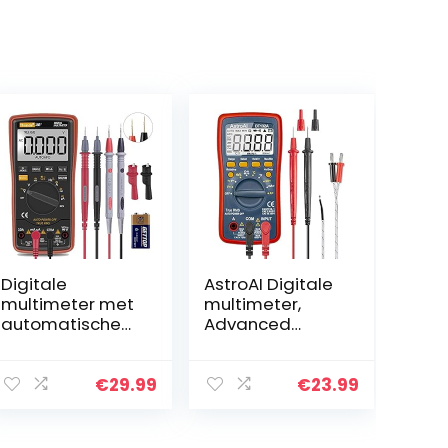
Digitale
AstroAI Digitale
multimeter met
multimeter,
automatische
Advanced
bereikkeuze –
Multimeter,
verlichte teller
meten AC/DC
multitester
spanning,
€
29.99
€
23.99
voltage tester
AC/DC stroom,
automatisch
weerstand,
omschakelende
continuïteit…