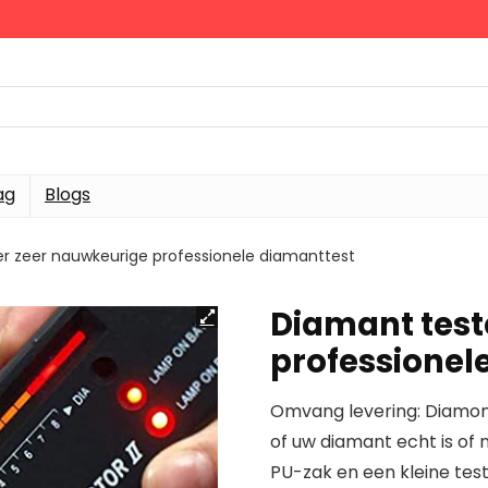
ag
Blogs
r zeer nauwkeurige professionele diamanttest
Diamant test
professionel
Omvang levering: Diamond
of uw diamant echt is of n
PU-zak en een kleine tes