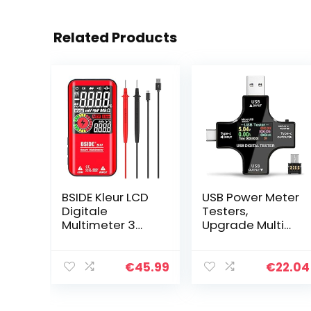
Related Products
BSIDE Kleur LCD
USB Power Meter
Digitale
Testers,
Multimeter 3
Upgrade Multi
Resultaten
Functionele 2 in 1
Display 9999
Type C USB
Tellingen Auto-
Tester, LCD
€
45.99
€
22.04
Ranging
Digitale
Ohmmeter,
Multimeter,
Oplaadbaar
Spanning,