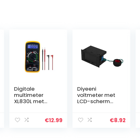
Digitale
Diyeeni
multimeter
voltmeter met
XL830L met
LCD-scherm
LCD-
met hoge
achtergrondverl
resolutie,
ichting,
multifunctionele
€
12.99
€
8.92
meetinstrument
180-graden-
voor stroom,
kijkhoek,
AC/DC-
kleurenLCD-