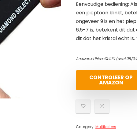
Eenvoudige bediening: Als 
een pieptoon klinkt, betek
ongeveer 9 is en het piept
6,5-7 is, betekent dit dat
dit dat het kristal echt is.
Amazon.nl Price:
€
14.74
(as of 08/04
CONTROLEER OP
AMAZON
Category:
Multitesters