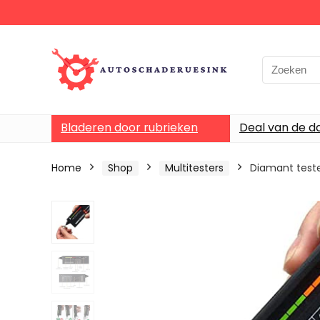
Bladeren door rubrieken
Deal van de d
Home
Shop
Multitesters
Diamant teste