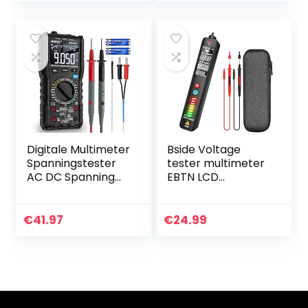
Maatregelen…
Digitale Multimeter
Bside Voltage
Spanningstester
tester multimeter
AC DC Spanning
EBTN LCD
Stroom
contactloze
Ohmmeter
wisselspanningsde
MESTEK
tector met
€
41.97
€
24.99
Amperemeter
instelbare
Auto/Handmatig
gevoeligheid, led-
Bereik t-RMS…
zaklamp…