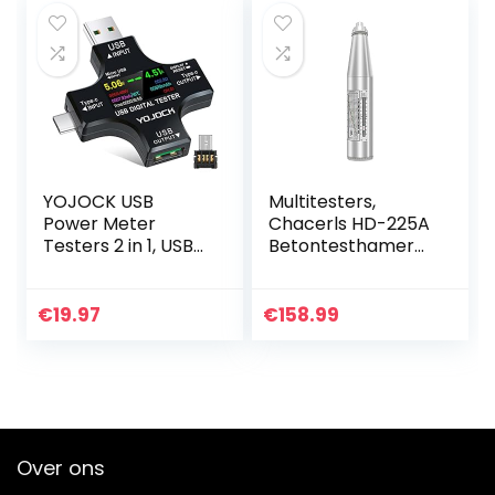
Smart Mode…
YOJOCK USB
Multitesters,
Power Meter
Chacerls HD-225A
Testers 2 in 1, USB
Betontesthamer
3.0 Digitale
Resiliometer
Multimeter 3.6-
Betonterugslagtes
32V 0-5.1A Type C
ter Hamer
€
19.97
€
158.99
Tester LCD Digitale
Multimeter…
Over ons