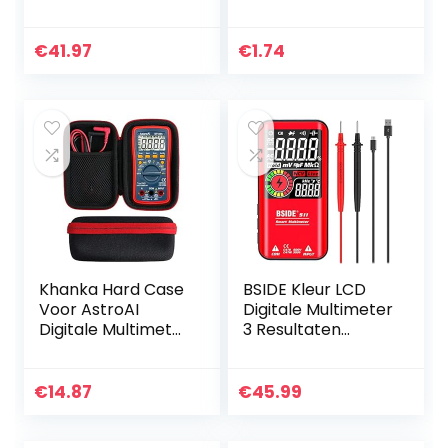
Stroom
LED-indicator
Ohmmeter
Audio niveau-
MESTEK
indicator
€
41.97
€
1.74
Amperemeter
batterijindicator
Auto/Handmatig
module
Bereik t-RMS…
Khanka Hard Case
BSIDE Kleur LCD
Voor AstroAI
Digitale Multimeter
Digitale Multimeter
3 Resultaten
TRMS 4000 Telt
Display 9999
Volt Meter
Tellingen Auto-
Handleiding en
Ranging
€
14.87
€
45.99
Auto Variërende
Ohmmeter,
Maatregelen…
Oplaadbaar met