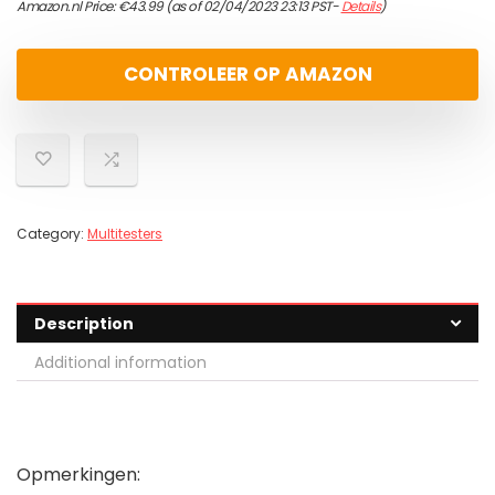
Amazon.nl Price:
€
43.99
(as of 02/04/2023 23:13 PST-
Details
)
CONTROLEER OP AMAZON
Category:
Multitesters
Description
Additional information
Opmerkingen: