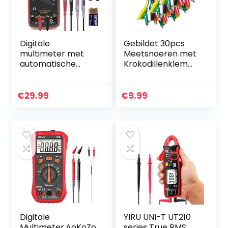
Digitale
Gebildet 30pcs
multimeter met
Meetsnoeren met
automatische
Krokodillenklemm
bereikkeuze –
en set Geïsoleerde
verlichte teller
Testkabel
multitester
Dubbelzijdige
€
29.99
€
9.99
voltage tester
Klemmen(50cm)
automatisch
omschakelende…
Digitale
YIRU UNI-T UT210
Multimeter,AoKoZo
series True RMS