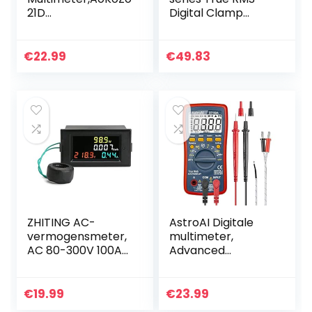
21D
Digital Clamp
Multitesters,6000
Meter AC/DC
telt,TRMS
Voltage Tester
with ohm,
€
22.99
€
49.83
Capacitance
Measurement…
ZHITING AC-
AstroAI Digitale
vermogensmeter,
multimeter,
AC 80-300V 100A
Advanced
Spanningsstroom
Multimeter, meten
LCD-
AC/DC spanning,
kleurenscherm,
AC/DC stroom,
€
19.99
€
23.99
multimeter Volt-
weerstand,