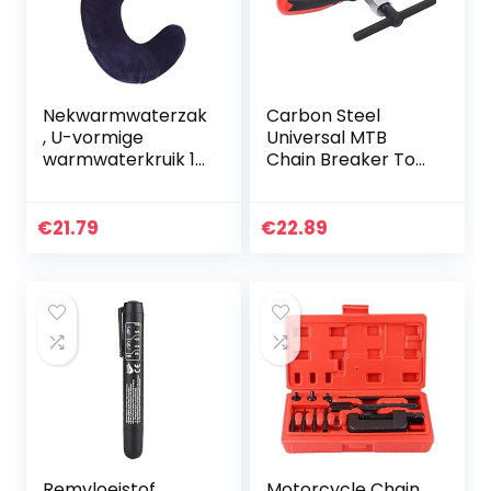
Nekwarmwaterzak
Carbon Steel
, U-vormige
Universal MTB
warmwaterkruik 1L
Chain Breaker Tool
Rubber Polyester
met
Zacht
ergonomische
Comfortabele
handgreep voor
€
21.79
€
22.89
brede mond voor
Road MTB
thuis(Marineblauw
)
Remvloeistof
Motorcycle Chain