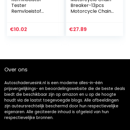
Tester
Breaker-13pcs
Remvloeistof
Motorcycle Chain
Tester Pen 5 LED
Breaker Snijden
Indicator Auto
Splitter Cam Link
Testing Tool voor
Riveter
€
10.02
€
27.89
DOT3/4/5
Klinkgereedschap
Set
Over ons
Autoschaderuesink.nl is een moderne alles-in-één
prijsvergelijkings- en beoordelingswebsite die de beste deals
biedt die beschikbaar zijn op amazon en u op de hoogte
houdt via de laatst toegevoegde blogs. Alle afbeeldingen
zijn auteursrechtelijk beschermd door hun respectievelijke
eigenaren. Alle geciteerde inhoud is afgeleid van hun
respectievelijke bronnen.