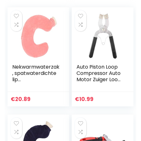
Nekwarmwaterzak
Auto Piston Loop
, spatwaterdichte
Compressor Auto
lip
Motor Zuiger Loop
lekkagebestendig
Compressor Tang
e brede mond U-
Expander Installer
vormige
Verwijder
€
20.89
€
10.99
warmwaterkruik 1L
Reparatie Tool
voor op reis(Vlees
Rood)