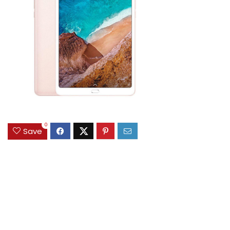
0
Save