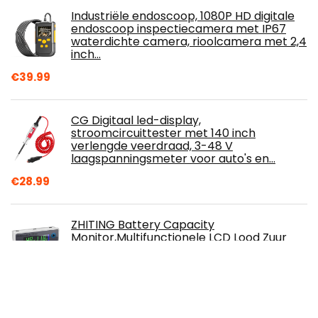
Industriële endoscoop, 1080P HD digitale
endoscoop inspectiecamera met IP67
waterdichte camera, rioolcamera met 2,4
inch…
€
39.99
CG Digitaal led-display,
stroomcircuittester met 140 inch
verlengde veerdraad, 3-48 V
laagspanningsmeter voor auto's en…
€
28.99
ZHITING Battery Capacity
Monitor,Multifunctionele LCD Lood Zuur
Batterij Capaciteit Meter Voltmeter met
Temperatuur…
€
11.99