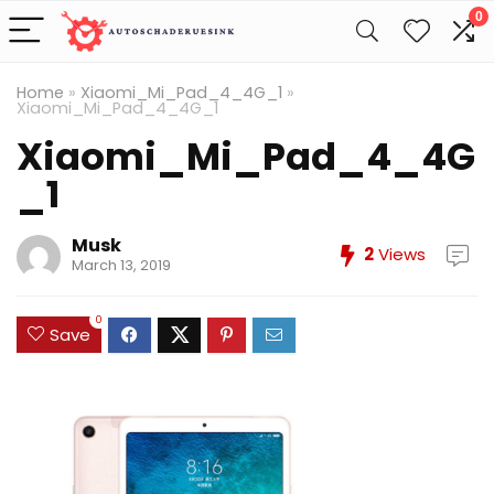
0
Home
»
Xiaomi_Mi_Pad_4_4G_1
»
Xiaomi_Mi_Pad_4_4G_1
Xiaomi_Mi_Pad_4_4G
_1
Musk
2
Views
March 13, 2019
0
Save