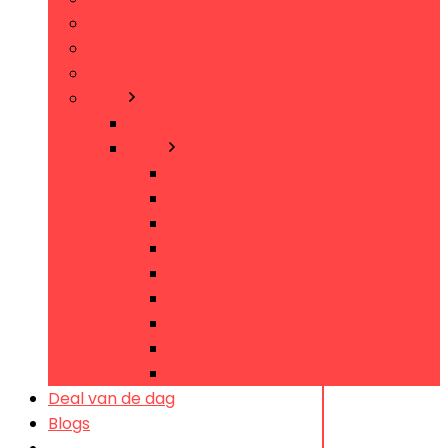
Diagosegereedschap OBD-II motorsysteem
Dimensionaal meten
Inspectiecamera’s
Meer
back
Meer
back
Inspectielampen
Inspectiespiegels
Multitesters
Oliedruktesters
Ontstekingstesters
Remmeters
Temperatuur en luchtvochtigheid
Tijdafstellampen
Deal van de dag
Blogs