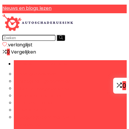
Nieuws en blogs lezen
verlanglijst
0
Vergelijken
Bladeren door rubrieken
Accugereedschap
Airbagscan-gereedschap
0
Band en wielgereedschap
Brandstofdruktesters
Camber-meters
Circuittesters
Diagosegereedschap OBD-II
motorsysteem