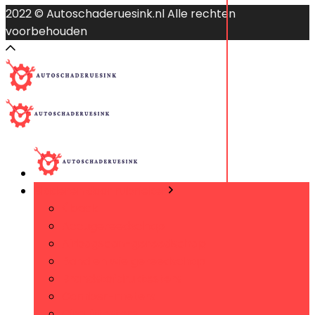
2022 © Autoschaderuesink.nl Alle rechten
voorbehouden
Bladeren door rubrieken
back
Accugereedschap
Airbagscan-gereedschap
Band en wielgereedschap
Brandstofdruktesters
Camber-meters
Circuittesters