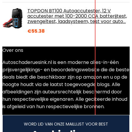
TOPDON BT100 Autoaccutester, 12 V
accutester met 100-2000 CCA batterijtest,
zwengeltest, laadsysteem, test voor auto…
€
55.38
Over ons
Autoschaderuesink.nl is een moderne alles-in-één
prijsvergelijkings- en beoordelingswebsite die de beste
deals biedt die beschikbaar zijn op amazon en u op de
hoogte houdt via de laatst toegevoegde blogs. Alle
afbeeldingen zijn auteursrechtelijk beschermd door
hun respectievelijke eigenaren. Alle geciteerde inhoud
is afgeleid van hun respectievelijke bronnen.
WORD LID VAN ONZE MAILLIJST VOOR BEST