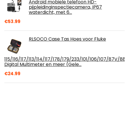
Android mobiele telefoon HD-
pijpleidinginspectiecamera, IP67
waterdicht, met 6…
€
53.99
RLSOCO Case Tas Hoes voor Fluke
115/116/117/113/114/117/178/179/233/101/106/107/87V/88
Digital Multimeter en meer (Gele…
€
24.99
Achterremklauwkap, CNC aluminium
remklauwbeschermer met
bevestigingsmateriaal voor ADV150 2019-
2020 voor motorfiets
€
22.67