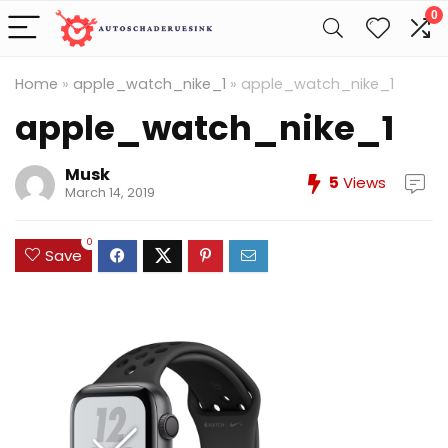
0
Home
»
apple_watch_nike_1
»
apple_watch_nike_1
apple_watch_nike_1
Musk
5
Views
March 14, 2019
0
Save