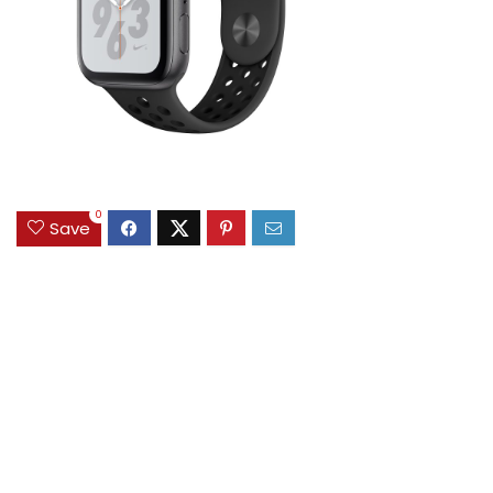
0
Save