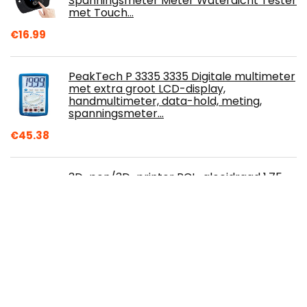
Spanningsmeter Meter Waterdicht Tester
met Touch…
€
16.99
PeakTech P 3335 3335 Digitale multimeter
met extra groot LCD-display,
handmultimeter, data-hold, meting,
spanningsmeter…
€
45.38
3D-pen/3D-printer PCL-gloeidraad 1,75
mm, 3D-pengloeidraad 990 voet, 30
kleuren, elke kleur 33 voet, zeer
nauwkeurige…
€
45.38
AstroAI Digitale multimeter, voltmeter
ohmmeter Auto Range 4000 counts TRMS
stroommeter met NCV en LCD-scherm