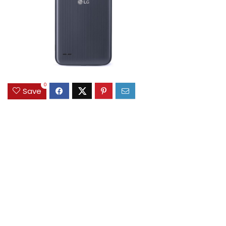
0
Save