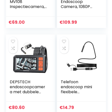
MV108
Endoscoop
Inspectiecamera,
Camera, 1080P
Video Scope voor
Borescope
Autel
Inspectiecamera
MX808/MK808BT/
met 5mm Ultra
€
69.00
€
109.99
DS808K/MP808BT
Fine IP68
/MK808TS
Waterdichte
Pro/MP808TS Pro…
Probe, Snake…
DEPSTECH
Telefoon
endoscoopcamer
endoscoop mini
a met dubbele
flexibele
lens,
endoscoop
inspectiecamera
camera 7mm
met licht, 7
inspectie camera
€
80.60
€
14.79
instelbare leds,
2m semi rigide