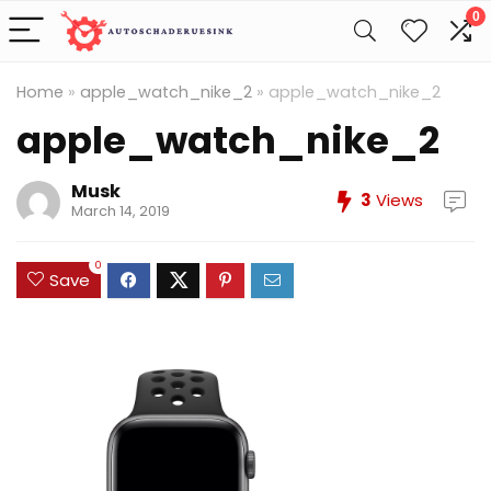
0
Home
»
apple_watch_nike_2
»
apple_watch_nike_2
apple_watch_nike_2
Musk
3
Views
March 14, 2019
0
Save