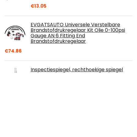
€
13.05
EVGATSAUTO Universele Verstelbare
Brandstofdrukregelaar Kit Olie 0-100psi
Gauge AN 6 Fitting End
Brandstofdrukregelaar
€
74.86
Inspectiespiegel, rechthoekige spiegel
Inspectietool Handige opslag
Roestvrijstalen behuizing Duurzaam
draagbaar Brede…
€
19.29
Auto Voltage Tester, Auto Circuit Tester
Pen 6-24 V Circuit Tester Gloeilamp met
Coil Kabel voor Auto Reparatie
€
7.99