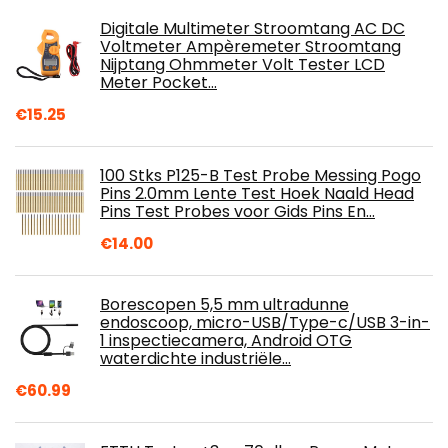
Digitale Multimeter Stroomtang AC DC
Voltmeter Ampèremeter Stroomtang
Nijptang Ohmmeter Volt Tester LCD
Meter Pocket…
€
15.25
100 Stks P125-B Test Probe Messing Pogo
Pins 2.0mm Lente Test Hoek Naald Head
Pins Test Probes voor Gids Pins En…
€
14.00
Borescopen 5,5 mm ultradunne
endoscoop, micro-USB/Type-c/USB 3-in-
1 inspectiecamera, Android OTG
waterdichte industriële…
€
60.99