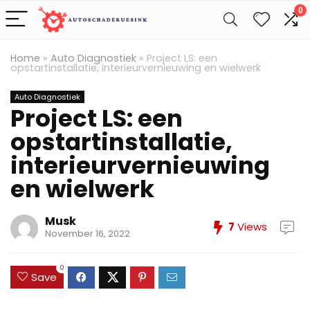
0
Home
»
Auto Diagnostiek
»
Project LS: een
opstartinstallatie, interieurvernieuwing en wielwerk
Auto Diagnostiek
Project LS: een
opstartinstallatie,
interieurvernieuwing
en wielwerk
Musk
7
Views
November 16, 2022
0
Save