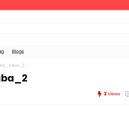
ag
Blogs
axy_taba_2
aba_2
2
Views