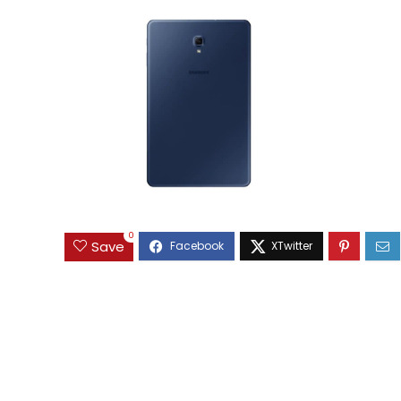
0
Save