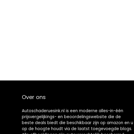
Over ons
Autoschaderuesink.nl is een moderne alles-in-één
prijsvergelijkings- en beoordelingswebsite die de
beste deals biedt die beschikbaar zijn op amazon en u
op de hoogte houdt via de laatst toegevoegde blogs.