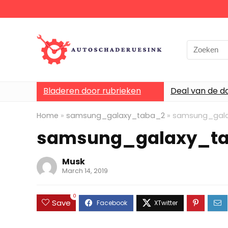
Bladeren door rubrieken
Deal van de d
Home
»
samsung_galaxy_taba_2
»
samsung_gal
samsung_galaxy_t
Musk
March 14, 2019
0
Save