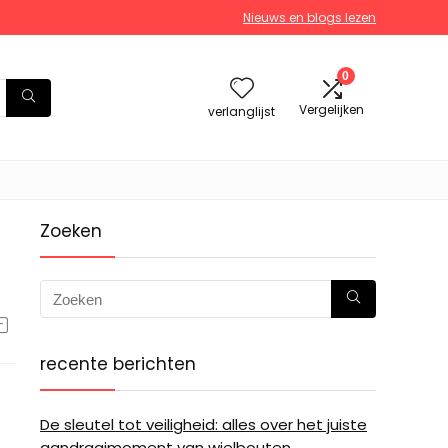
Nieuws en blogs lezen
0
Vergelijken
verlanglijst
Zoeken
recente berichten
De sleutel tot veiligheid: alles over het juiste
aandraaimoment van wielbouten