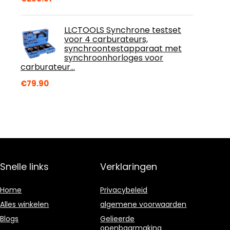
LLCTOOLS Synchrone testset
voor 4 carburateurs,
synchroontestapparaat met
synchroonhorloges voor
carburateur…
€
79.90
Snelle links
Verklaringen
Home
Privacybeleid
Alles winkelen
algemene voorwaarden
Blogs
Gelieerde
openbaarmaking