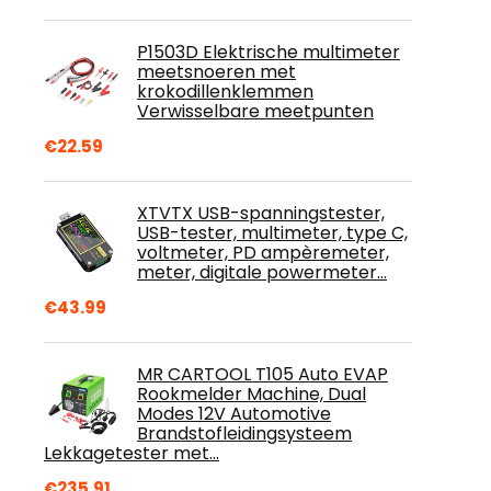
P1503D Elektrische multimeter
meetsnoeren met
krokodillenklemmen
Verwisselbare meetpunten
€
22.59
XTVTX USB-spanningstester,
USB-tester, multimeter, type C,
voltmeter, PD ampèremeter,
meter, digitale powermeter…
€
43.99
MR CARTOOL T105 Auto EVAP
Rookmelder Machine, Dual
Modes 12V Automotive
Brandstofleidingsysteem
Lekkagetester met…
€
235.91